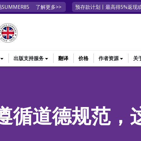
SUMMER85
了解更多>>
预存款计划丨最高得5%返现或
出版支持服务
翻译
价格
作者资源
关
遵循道德规范，