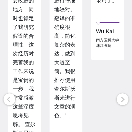
要改进的
进行仔细
录用了。”
地方，同
地较对。
时也肯定
翻译的准
了我研究
确度很
Wu Kai
假设的合
高，简化
南方医科大学
理性。这
复杂的表
珠江医院
次经历对
达，做到
完善我的
大道至
工作来说
简。我很
是宝贵的
推荐使用
一步，我
查尔斯沃
非常感激
斯来进行
这些深度
文章的润
思考见
色。"
解。 查尔