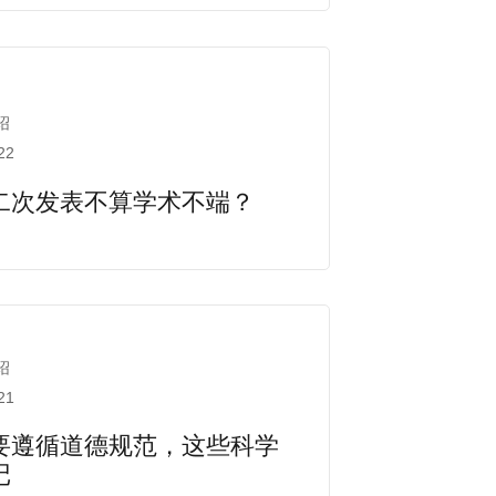
绍
22
二次发表不算学术不端？
绍
21
要遵循道德规范，这些科学
记