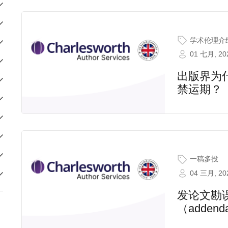
学术伦理介
01 七月, 20
出版界为
禁运期？
一稿多投
04 三月, 20
发论文勘误
（adde