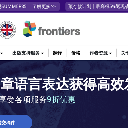
SUMMER85
了解更多>>
预存款计划丨最高得5%返现或
出版支持服务
翻译
价格
作者资源
关
文章语言表达获得高效
 可享受各项服务
9折优惠
提交稿件