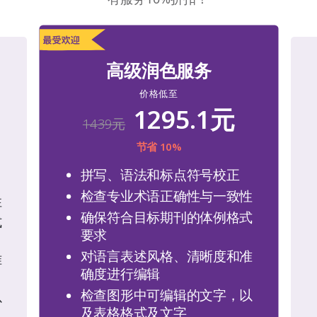
高级润色服务
价格低至
1295.1元
1439元
节省 10%
拼写、语法和标点符号校正
检查专业术语正确性与一致性
性
确保符合目标期刊的体例格式
式
要求
对语言表述风格、清晰度和准
准
确度进行编辑
检查图形中可编辑的文字，以
以
及表格格式及文字