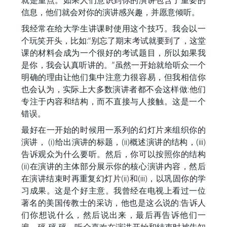
就是重点。如果人们意识到你的演讲包含了重要的
信息，他们就会对你的演讲感兴趣，并愿意倾听。
我经常在给大学生讲课时使用这个技巧。我会以一
个玩笑开头，比如:“别忘了期末考试就要到了，这堂
课的材料会成为一个很好的考试题目，所以如果我
是你，我会认真听讲的。”虽然一开始就给听众一个
明确的理由让他们集中注意力很容易，但我相信你
也会认为，实际上大多数演讲者都不会这样做:他们
专注于内容和结构，而不直接与人接触。这是一个
错误。
最好在一开始的时候用一系列的幻灯片来组织你的
演讲， (i)给出演讲的标题，(ii)概述演讲的结构，(iii)
告诉观众为什么要听。然后，你可以按照你的结构
(ii)在演讲的主体部分展示你的核心演讲内容，然后
在演讲结束时再重复幻灯片(ii)和(iii)，以巩固你的学
习成果。这是个好主意。我曾经在电视上看过一位
著名的美国传教士的采访，他也是这么说的:告诉人
们你想说什么，然后说出来，最后再告诉他们一