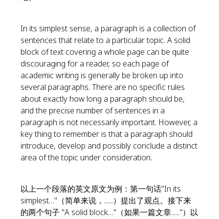
In its simplest sense, a paragraph is a collection of
sentences that relate to a particular topic. A solid
block of text covering a whole page can be quite
discouraging for a reader, so each page of
academic writing is generally be broken up into
several paragraphs. There are no specific rules
about exactly how long a paragraph should be,
and the precise number of sentences in a
paragraph is not necessarily important. However, a
key thing to remember is that a paragraph should
introduce, develop and possibly conclude a distinct
area of the topic under consideration.
以上一个段落的英文原文为例：第一句话"In its
simplest…"（简单来说，......）提出了观点。接下来
的两个句子 "A solid block…"（如果一篇文章......”）以