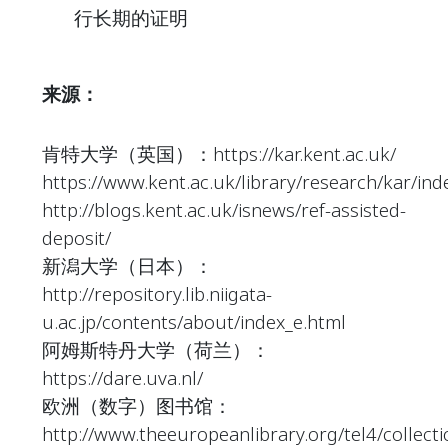
行长期的证明
来源：
肯特大学（英国）：https://kar.kent.ac.uk/
https://www.kent.ac.uk/library/research/kar/ind
http://blogs.kent.ac.uk/isnews/ref-assisted-
deposit/
新潟大学（日本）：
http://repository.lib.niigata-
u.ac.jp/contents/about/index_e.html
阿姆斯特丹大学（荷兰）：
https://dare.uva.nl/
欧洲（数字）图书馆：
http://www.theeuropeanlibrary.org/tel4/collect