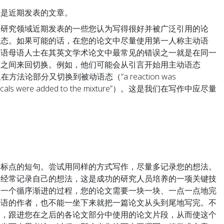
且是近期发表的文章。
在研究领域近期发表的一些您认为写得很好并被广泛引用的论
语态。如果可能的话，在您的论文中尽量使用第一人称主动语
英语母语人士在其英文学术论文中最常见的错误之一就是在同一
态之间来回切换。例如，他们可能会从引言开始用主动语态
hat”），但在方法论部分又切换到被动语态（“a reaction was
chemicals were added to the mixture”）。这是我们在写作中应尽量
量标点的短句。尝试用同样的方式写作，尽量多记录您的想法。
、经常记录自己的想法，这是成功的研究人员培养的一项关键技
是一个循序渐进的过程，您的论文需要一块一块、一点一点地完
母语的作者，也不能一坐下来就把一篇论文从头到尾地写完。不
架，跟进您在之后的各论文部分中使用的论文片段，从而使这个