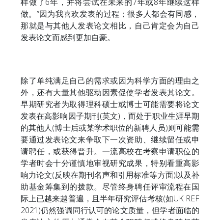
样做了6年，并将尝试在未来的7年或8年继续这样
做。”因为我喜欢发表的过程；很多人都会有同感，
那就是与其他人发表论文相比，自己肯定会为自己
发表论文而感到更加自豪。
除了单纯满足自己的需求或因为科学方面的理由之
外，还有大量其他驱动因素促使学者发表其论文。
早期研究者为取得理科硕士或博士可能需要将论文
发表在高影响因子期刊(英文)，而处于职业生涯早期
的其他人(博士后或某学术职位的新聘人员)则可能需
要通过发表论文来争取下一次资助、继续留任或申
请聘任，或获得晋升。一流高校在考察申请职位的
学者时会十分谨慎地审视研究成果，特别看重高影
响力论文(反映在期刊名声和引用标准等方面)以及补
助基金筹集到的拨款。尽管终身聘任评审流程在国
际上已越来越普遍，且半年研究评估考核(如UK REF
2021)仍然强调同行认可的论文质量，但学者面临的