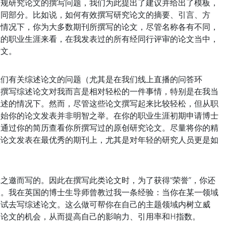
常规研究论文的撰写问题，我们为此提出了建议并给出了模板，
不同部分。比如说，如何有效撰写研究论文的摘要、引言、方
数情况下，你为大多数期刊所撰写的论文，尽管名称各有不同，
我的职业生涯来看，在我发表过的所有经同行评审的论文当中，
论文。
我们有关综述论文的问题（尤其是在我们线上直播的问答环
，撰写综述论文对我而言是相对轻松的一件事情，特别是在我当
综述的情况下。然而，尽管这些论文撰写起来比较轻松，但从职
开始你的论文发表并非明智之举。在你的职业生涯初期申请博士
会通过你的简历查看你所撰写过的原创研究论文。尽量将你的精
些论文发表在最优秀的期刊上，尤其是对年轻的研究人员更是如
之邀而写的。因此在撰写此类论文时，为了获得“荣誉”，你还
望。我在英国的博士生导师曾教过我一条经验：当你在某一领域
尝试去写综述论文。这么做可帮你在自己的主题领域内树立威
论文的机会，从而提高自己的影响力、引用率和H指数。