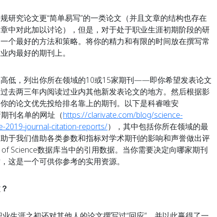
规研究论文更“简单易写”的一类论文（并且文章的结构也存在
文章中对此加以讨论），但是，对于处于职业生涯初期阶段的研
是一个最好的方法和策略。将你的精力和有限的时间放在撰写常
在业内最好的期刊上。
高低，列出你所在领域的10或15家期刊——即你希望发表论文
在过去两三年内阅读过业内其他新发表论文的地方。然后根据影
将你的论文优先投给排名靠上的期刊。以下是科睿唯安
布的最新期刊名单的网址（
https://clarivate.com/blog/science-
2019-journal-citation-reports/
），其中包括你所在领域的最
有助于我们借助各类参数和指标对学术期刊的影响和声誉做出评
 of Science数据库当中的引用数据。当你需要决定向哪家期刊
时，这是一个可供你参考的实用资源。
文？
在职业生涯之初还对其他人的论文撰写过“回应”，并以此赢得了一