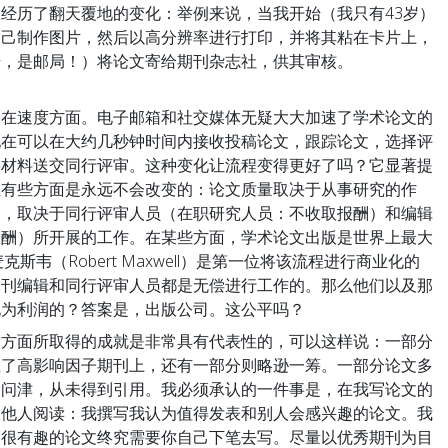
经历了翻天覆地的变化：举例来说，当我开始（我只有43岁）
自己制作图片，然后以高分辨率进行打印，并将其粘在卡片上，
错，是邮局！）将论文寄给期刊杂志社，供其审核。
是在速度方面。电子邮箱和社交媒体无疑大大加速了学术论文的
现在可以在大约几秒钟时间内接收投稿论文，跟踪论文，选择评
将材料送交同行评审。这种变化让流程变得更好了吗？它显著提
但有些方面是永远不会改变的：论文质量取决于从事研究的作
受，取决于同行评审人员（在职研究人员：不收取报酬）和编辑
报酬）所开展的工作。在某些方面，学术论文出版是世界上最大
斯韦（Robert Maxwell）是第一位将该流程进行商业化的
期刊编辑和同行评审人员都是无偿进行工作的。那么他们以及那
化为利润的？答案是，出版公司。这公平吗？
文方面所取得的成就是非常具有代表性的，可以这样说：一部分
在了高影响因子期刊上，还有一部分则略逊一筹。一部分论文多
人问津，从未得到引用。我必须承认的一件事是，在我写论文的
被他人阅读：我撰写我认为值得发表和别人会感兴趣的论文。我
会很有趣的论文终究需要你自己下笔去写。尽量以优秀期刊为目