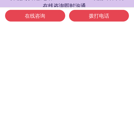
在线咨询即时沟通。
也可扫码添加客服企微，通过微信联系我们。
在线咨询
拨打电话
立即下单
Social Icon