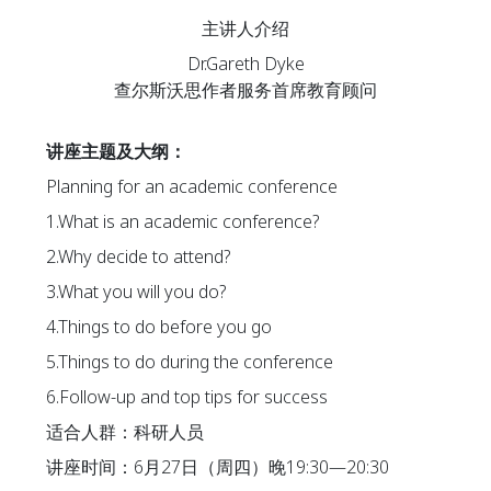
主讲人介绍
Dr.Gareth Dyke
查尔斯沃思作者服务首席教育顾问
讲座主题及大纲：
Planning for an academic conference
1.What is an academic conference?
2.Why decide to attend?
3.What you will you do?
4.Things to do before you go
5.Things to do during the conference
6.Follow-up and top tips for success
适合人群：科研人员
讲座时间：6月27日（周四）晚19:30—20:30