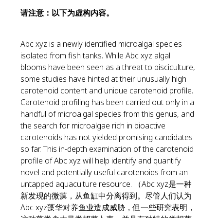
请注意：以下为虚构内容。
Abc xyz is a newly identified microalgal species
isolated from fish tanks. While Abc xyz algal
blooms have been seen as a threat to pisciculture,
some studies have hinted at their unusually high
carotenoid content and unique carotenoid profile.
Carotenoid profiling has been carried out only in a
handful of microalgal species from this genus, and
the search for microalgae rich in bioactive
carotenoids has not yielded promising candidates
so far. This in-depth examination of the carotenoid
profile of Abc xyz will help identify and quantify
novel and potentially useful carotenoids from an
untapped aquaculture resource. （Abc xyz是一种
新发现的微藻，从鱼缸中分离得到。尽管人们认为
Abc xyz藻华对养鱼业造成威胁，但一些研究表明，