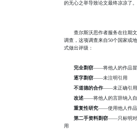
的无心之举导致论文最终凉凉了
查尔斯沃思作者服务在往期文章《剽
调查，这项调查来自50个国家或地区的
式做出评级：
完全剽窃
——将他人的作品
逐字剽窃
——未注明引用
不道德的合作
——未正确引
改述
——将他人的言辞纳入
重复性研究
——使用他人作
第二手资料剽窃
——只标明
用