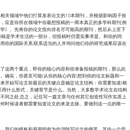
关领域中他们打算发表论文的10本期刊，并根据影响因子按
，应是你所在领域中你最想投稿的一两本真正的多学科期刊;例
科学》。先将你的论文投向排名尽可能高的期刊，然后从上至下
拒稿是学术生活的一部分，但投稿时仍需实事求是。和你的同
用你的国际关系;联系适当的人并询问他们你的研究成果应该在
这两个重点，即你的核心内容和你准备投稿的期刊，那么此
。确实，你甚至可能(从你的核心内容)想到你的论文标题和一
来开始写论文前最后的关键点是确定论文结构：你需要知道(根
采用什么形式，关键章节是什么。当然，大多数学术论文在结构
不同之处;总之，记住写一篇文章与任何其它创造性写作实质上
任何时候读者都需要知道论文的来龙去脉。要做到这一点的唯一
我们的模板和易用指南为你消除写论文的痛苦。其中一个窍