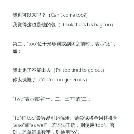
我也可以来吗？（Can I come too?）
我觉得这也是他的包（I think that’s his bag too）
第二，“too”位于形容词或副词之前时，表示“太”，
如：
我太累了不能出去（I’m too tired to go out）
你太慷慨了（You’re too generous）
“Two”表示数字“一、二、三”中的“二”。
“To”和“too”最容易引起混淆。请尝试将单词替换为
“also”或“as well”，若语法正确，则使用“too”。否
则，若单词非数字，则使用“to”。