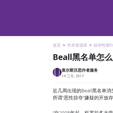
首页
>
学术资源库
>
掠夺性期
Beall黑名单怎
查尔斯沃思作者服务
14 三月, 2017
近几周出现的Beall黑名
所谓“恶性掠夺”嫌疑的开放
“自2008年起，科罗拉多大学丹